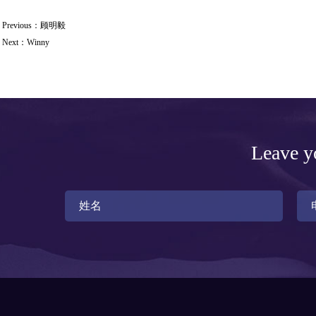
Previous：
顾明毅
Next：
Winny
Leave yo